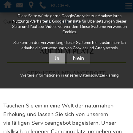
BUCHEN
BUCHEN
Diese Seite würde gerne GoogleAnalytics zur Analyse Ihres
Campingplatz >
Auf dem Platz >
Nutzungs-Verhaltens, GoogleTranslate für Übersetzungen dieser
Seite und Youtube-Videos verwenden. Diese Systeme verwenden
Cookies.
Sie können der Verwendung dieser Systeme hier zustimmen: Ich
erlaube die Verwendung von Cookies und Analysetools
AUF DEM PLATZ
Ja
Nein
SERVICES UND ANGEBOTE
Weitere Informationen in unserer
Datenschutzerklärung
Tauchen Sie ein in eine Welt der naturnahen
Erholung und lassen Sie sich von unserem
vielfältigen Serviceangebot begeistern. Unser
idyllisch gelegener Campingplatz, umgeben von