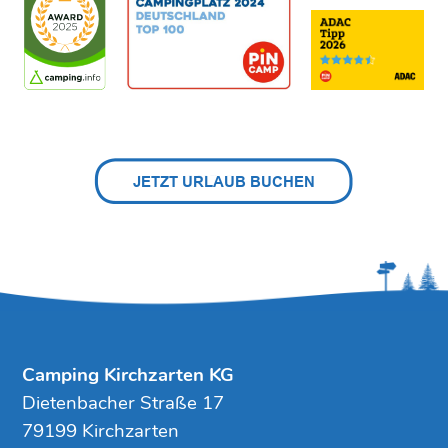
Camping Kirchzarten KG
Dietenbacher Straße 17
79199 Kirchzarten