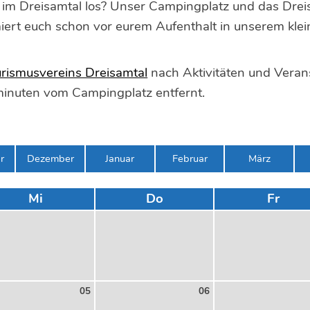
 im Dreisamtal los? Unser Campingplatz und das Drei
iert euch schon vor eurem Aufenthalt in unserem klei
rismusvereins Dreisamtal
nach Aktivitäten und Verans
inuten vom Campingplatz entfernt.
r
Dezember
Januar
Februar
März
Mi
Do
Fr
05
06