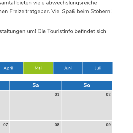
samtal bieten viele abwechslungsreiche
nen Freizeitratgeber. Viel Spaß beim Stöbern!
taltungen um! Die Touristinfo befindet sich
April
Mai
Juni
Juli
Sa
So
01
02
07
08
09