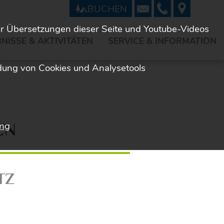
BUCHEN
ür Übersetzungen dieser Seite und Youtube-Videos
NISSE & AKTIVITÄTEN
SERVICE & INFORMATION
dung von Cookies und Analysetools
ung
EN
TZ