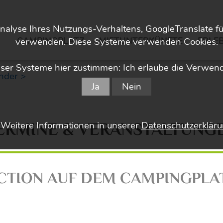
nalyse Ihres Nutzungs-Verhaltens, GoogleTranslate f
CAMPINGPLATZ
MIETUNTERKÜNFTE
ERLEB
verwenden. Diese Systeme verwenden Cookies.
er Systeme hier zustimmen: Ich erlaube die Verwen
nder >
Ja
Nein
Weitere Informationen in unserer
Datenschutzerklär
ERMINE & VERANSTALTUNG
CTION AUF DEM CAMPINGPLA